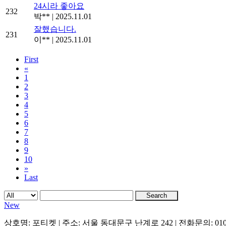
24시라 좋아요
232
박**
|
2025.11.01
잘했습니다.
231
이**
|
2025.11.01
First
«
1
2
3
4
5
6
7
8
9
10
»
Last
Search
New
상호명: 포티켓 | 주소: 서울 동대문구 난계로 242 | 전화문의: 010-9