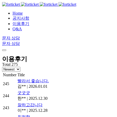
Home
공지사항
이용후기
Q&A
문자 상담
문자 상담
이용후기
Total 275
Number
Title
빨라서 좋습니다.
245
김**
|
2026.01.01
굿굿굿
244
한**
|
2025.12.30
잘하고갑니다
243
이**
|
2025.12.28
친절함