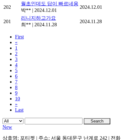
월초인데도 답이 빠르네용
202
2024.12.01
박**
|
2024.12.01
리니지하고가요
201
2024.11.28
최**
|
2024.11.28
First
«
1
2
3
4
5
6
7
8
9
10
»
Last
Search
New
상호명: 포티켓 | 주소: 서울 동대문구 난계로 242 | 전화