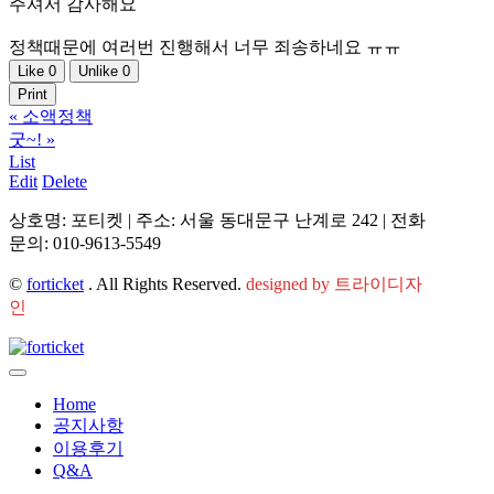
주셔서 감사해요
정책때문에 여러번 진행해서 너무 죄송하네요 ㅠㅠ
Like
0
Unlike
0
Print
«
소액정책
굿~!
»
List
Edit
Delete
상호명: 포티켓 | 주소: 서울 동대문구 난계로 242 | 전화
문의: 010-9613-5549
©
forticket
. All Rights Reserved.
designed by 트라이디자
인
Home
공지사항
이용후기
Q&A